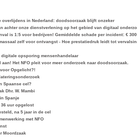
e overlijdens in Nederland: doodsoorzaak blijft onzeker
achter onze dienstverlening op het gebied van digitaal onderzo
val is 1:5 voor bedrijven! Gemiddelde schade per incident: € 300.
ssaal zelf voor ontvangst - Hoe prestatiedruk leidt tot vervalsi
n
| digitale opsporing mensenhandelaar
d aan! Het NFO pleit voor meer onderzoek naar doodsoorzaak.
 voor Opgelicht?!
 dateringsonderzoek
en Spaanse cel?
ak Dhr. W. Mambi
 in Spanje
n 36 uur opgelost
steld, na 5 jaar in de cel
amenwerking met NFO
nst
er Moordzaak