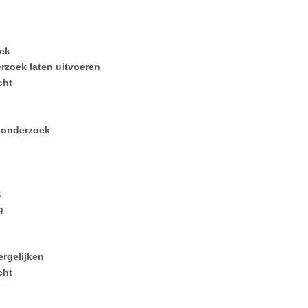
ek
erzoek laten uitvoeren
cht
ftonderzoek
t
g
ergelijken
cht