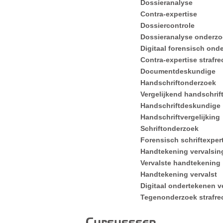
Dossieranalyse
Contra-expertise
Dossiercontrole
Dossieranalyse onderzo
Digitaal forensisch ond
Contra-expertise strafre
Documentdeskundige
Handschriftonderzoek
Vergelijkend handschri
Handschriftdeskundige
Handschriftvergelijking
Schriftonderzoek
Forensisch schriftexper
Handtekening vervalsin
Vervalste handtekening
Handtekening vervalst
Digitaal ondertekenen v
Tegenonderzoek strafre
Cursusssen