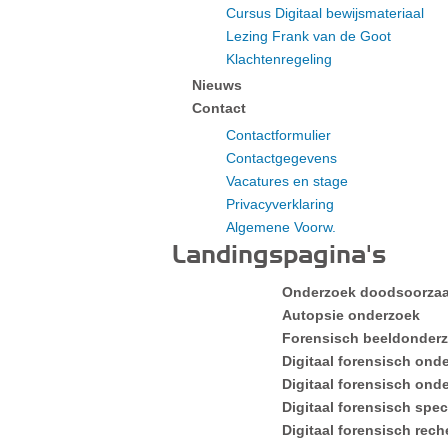
Cursus Digitaal bewijsmateriaal
Lezing Frank van de Goot
Klachtenregeling
Nieuws
Contact
Contactformulier
Contactgegevens
Vacatures en stage
Privacyverklaring
Algemene Voorw.
Landingspagina's
Onderzoek doodsoorza
Autopsie onderzoek
Forensisch beeldonder
Digitaal forensisch ond
Digitaal forensisch ond
Digitaal forensisch speci
Digitaal forensisch rec