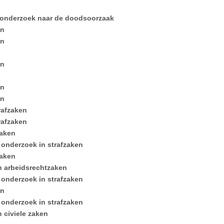
 onderzoek naar de doodsoorzaak
en
en
en
en
en
rafzaken
rafzaken
zaken
 onderzoek in strafzaken
zaken
n arbeidsrechtzaken
 onderzoek in strafzaken
en
 onderzoek in strafzaken
 civiele zaken