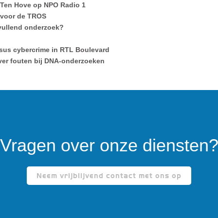
 Ten Hove op NPO Radio 1
 voor de TROS
nvullend onderzoek?
sus cybercrime in RTL Boulevard
ver fouten bij DNA-onderzoeken
Vragen over onze diensten
Neem vrijblijvend contact met ons op