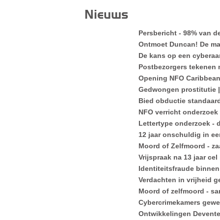
Nieuws
Persbericht - 98% van d
Ontmoet Duncan! De man 
De kans op een cyberaan
Postbezorgers tekenen ma
Opening NFO Caribbea
Gedwongen prostitutie 
Bied obductie standaar
NFO verricht onderzoek
Lettertype onderzoek -
12 jaar onschuldig in e
Moord of Zelfmoord - za
Vrijspraak na 13 jaar cel
Identiteitsfraude binne
Verdachten in vrijheid ge
Moord of zelfmoord - s
Cybercrimekamers gewe
Ontwikkelingen Devent