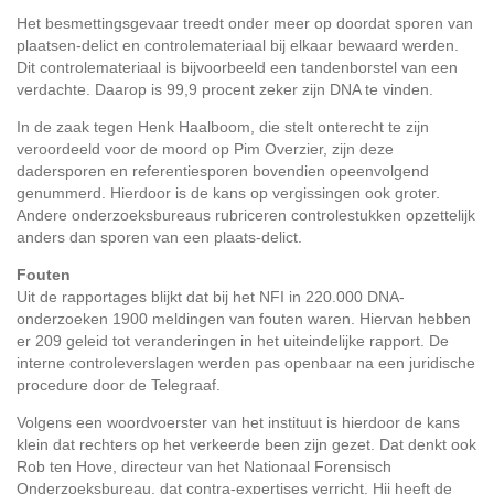
Het besmettingsgevaar treedt onder meer op doordat sporen van
plaatsen-delict en controlemateriaal bij elkaar bewaard werden.
Dit controlemateriaal is bijvoorbeeld een tandenborstel van een
verdachte. Daarop is 99,9 procent zeker zijn DNA te vinden.
In de zaak tegen Henk Haalboom, die stelt onterecht te zijn
veroordeeld voor de moord op Pim Overzier, zijn deze
dadersporen en referentiesporen bovendien opeenvolgend
genummerd. Hierdoor is de kans op vergissingen ook groter.
Andere onderzoeksbureaus rubriceren controlestukken opzettelijk
anders dan sporen van een plaats-delict.
Fouten
Uit de rapportages blijkt dat bij het NFI in 220.000 DNA-
onderzoeken 1900 meldingen van fouten waren. Hiervan hebben
er 209 geleid tot veranderingen in het uiteindelijke rapport. De
interne controleverslagen werden pas openbaar na een juridische
procedure door de Telegraaf.
Volgens een woordvoerster van het instituut is hierdoor de kans
klein dat rechters op het verkeerde been zijn gezet. Dat denkt ook
Rob ten Hove, directeur van het Nationaal Forensisch
Onderzoeksbureau, dat contra-expertises verricht. Hij heeft de