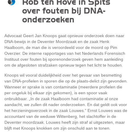
Rob ten Hove in Spits
over fouten bij DNA-
onderzoeken
Advocaat Geert Jan Knoops gaat opnieuw onderzoek doen naar
DNA-bewijs in de Deventer Moordzaak en de zaak Henk
Haalboom, de man die is veroordeeld voor de moord op Pim
Overzier. De interne rapportages van het Nederlands Forensisch
Instituut over fouten bij sporenonderzoek geven hem aanleiding
om de afgesloten strafzaken opnieuw tegen het licht te houden.
Knoops wil vooral duidelijkheid over het gevaar van besmetting
van DNA-profielen in sporen die op de plaats-delict zijn gevonden.
Wanneer er sprake is van contaminatie (meerdere profielen die
per ongeluk bij elkaar zijn gekomen), is een spoor vaak
onbruikbaar. „In de zaak Haalboom had contaminatie al onze
aandacht, we zullen dit nader onderzoeken. En dat geldt ook voor
het herzieningsverzoek in de zaak Louwes.” Ernst Louwes was de
accountant van de weduwe Wittenberg, het slachtoffer in de
Deventer moordzaak. Louwes heeft zijn straf al uitgezeten, maar
blijft met Knoops knokken om zijn onschuld aan te tonen.